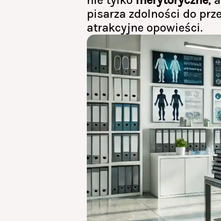
nie tylko
merytoryczne
, 
pisarza zdolności do pr
atrakcyjne opowieści.