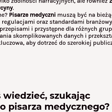
lko zdolności narracyjnych, ale również
ycyny
.
żne?
Pisarze medyczni
muszą być na bieżą
 regulacjami oraz standardami branżowy
z przepisami i przystępne dla różnych gru
ania skomplikowanych danych i przekszta
kluczowa, aby dotrzeć do szerokiej public
 wiedzieć, szukając
o pisarza medycznego?