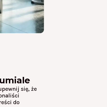
zumiale
pewnij się, że
onaliści
reści do