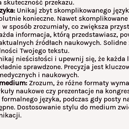
a skuteczność przekazu.
zyka:
Unikaj zbyt skomplikowanego języka
absolutnie konieczne. Nawet skomplikowan
w sposób zrozumiały, co zwiększa przyst
żda informacja, którą przedstawiasz, po
aktualnych źródłach naukowych. Solidne 
ności Twojego tekstu.
ikaj nieścisłości i upewnij się, że każda l
okładnie sprawdzone. Precyzja jest kluc
 medycznych i naukowych.
 medium:
Zrozum, że różne formaty wyma
tykuły naukowe czy prezentacje na kongr
 formalnego języka, podczas gdy posty 
tępne. Dostosowanie stylu do medium zw
ikacji.