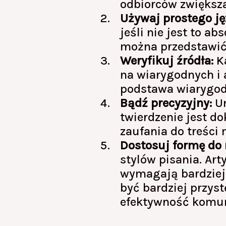
odbiorców zwiększ
Używaj prostego ję
jeśli nie jest to 
można przedstawić 
Weryfikuj źródła:
Ka
na wiarygodnych i 
podstawa wiarygod
Bądź precyzyjny:
Un
twierdzenie jest d
zaufania do treści
Dostosuj formę do
stylów pisania. Ar
wymagają bardziej
być bardziej przys
efektywność komun