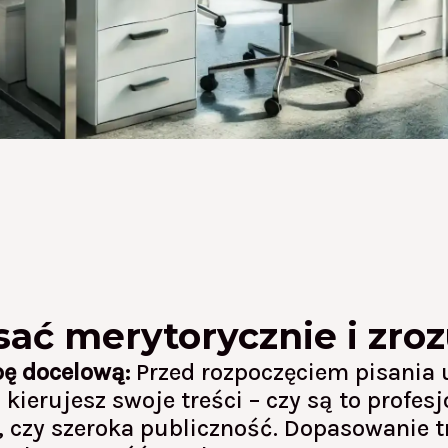
isać merytorycznie i zro
ę docelową:
Przed rozpoczęciem pisania u
kierujesz swoje treści – czy są to profesj
, czy szeroka publiczność. Dopasowanie t