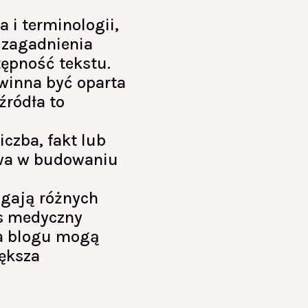
 i terminologii,
e zagadnienia
ępność tekstu.
winna być oparta
źródła to
iczba, fakt lub
zowa w budowaniu
gają różnych
es medyczny
na blogu mogą
iększa