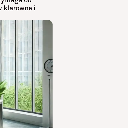
o wymaga od
 klarowne i