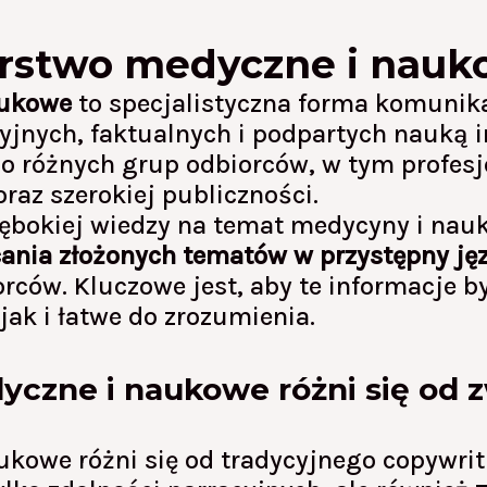
arstwo medyczne i nau
aukowe
to specjalistyczna forma komunika
jnych, faktualnych i podpartych nauką in
o różnych grup odbiorców, w tym profesj
az szerokiej publiczności.
ębokiej wiedzy na temat medycyny i nauki
cania złożonych tematów w przystępny ję
rców. Kluczowe jest, aby te informacje b
jak i łatwe do zrozumienia.
yczne i naukowe różni się od 
ukowe różni się od tradycyjnego copywrit