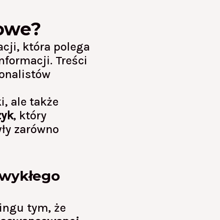
kowe?
cji, która polega
formacji. Treści
onalistów
, ale także
zyk
, który
yły zarówno
zwykłego
ingu tym, że