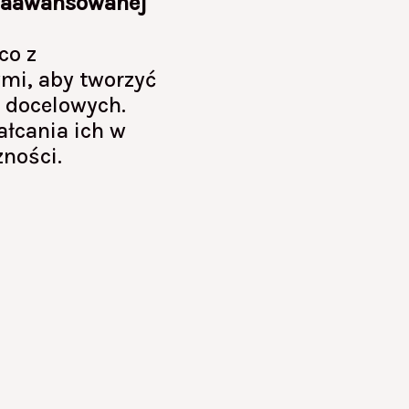
zaawansowanej
co z
mi, aby tworzyć
p docelowych.
łcania ich w
zności.