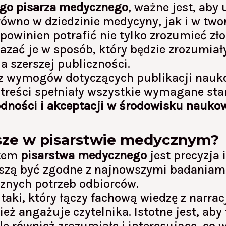
go pisarza medycznego
, ważne jest, aby 
wno w dziedzinie medycyny, jak i w twor
powinien potrafić nie tylko zrozumieć zł
azać je w sposób, który będzie zrozumiały
a szerszej publiczności.
az wymogów dotyczących publikacji nauk
treści spełniały wszystkie wymagane stan
dności i akceptacji w środowisku nauko
jsze w pisarstwie medycznym?
ntem
pisarstwa medycznego
jest precyzja 
szą być zgodne z najnowszymi badaniam
znych potrzeb odbiorców.
taki, który łączy fachową wiedzę z narracj
ież angażuje czytelnika. Istotne jest, aby 