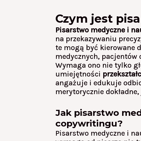
Czym jest pis
Pisarstwo medyczne i n
na przekazywaniu precyzy
te mogą być kierowane d
medycznych, pacjentów or
Wymaga ono nie tylko gł
umiejętności
przekształ
angażuje i edukuje odbio
merytorycznie dokładne, 
Jak pisarstwo med
copywritingu?
Pisarstwo medyczne i na