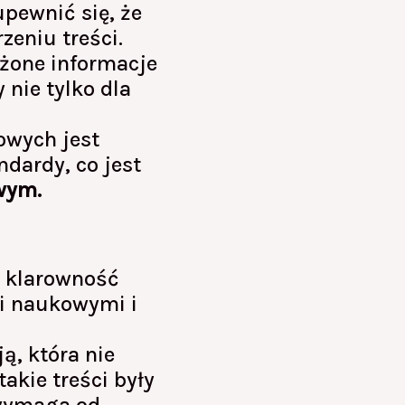
upewnić się, że
zeniu treści.
ożone informacje
 nie tylko dla
owych jest
dardy, co jest
wym.
i klarowność
i naukowymi i
ą, która nie
takie treści były